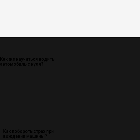
Как же научиться водить
автомобиль с нуля?
Как побороть страх при
вождении машины?