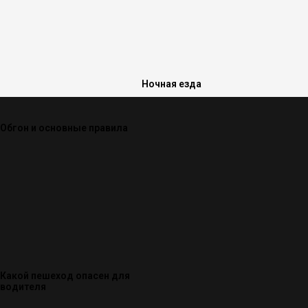
Ночная езда
Обгон и основные правила
Какой пешеход опасен для
водителя