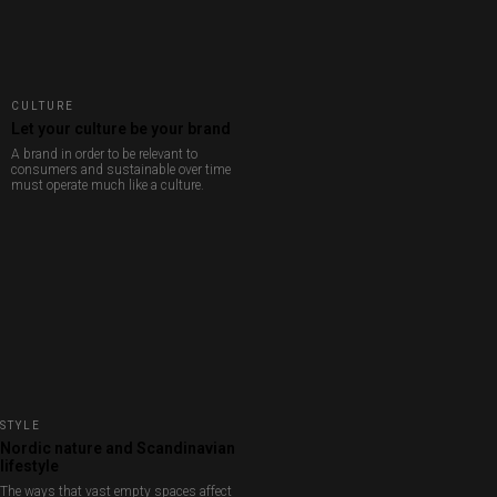
CULTURE
Let your culture be your brand
A brand in order to be relevant to
consumers and sustainable over time
must operate much like a culture.
STYLE
Nordic nature and Scandinavian
lifestyle
The ways that vast empty spaces affect