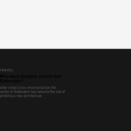
TRAVEL
Why every designer should visit
Rotterdam?
After initial crisis re-construction the
center of Rotterdam has become the site of
ambitious new architecture.